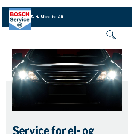
E. H. Bilsenter AS
Service for el- og